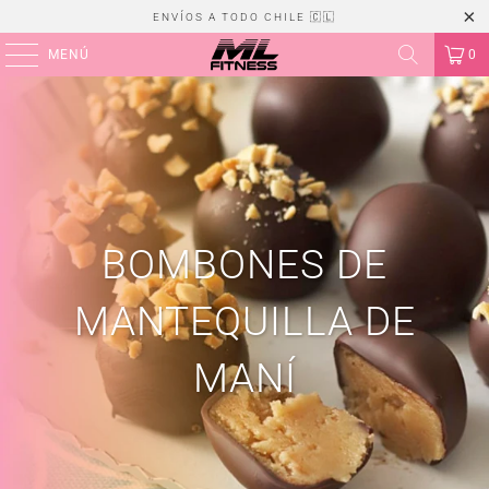
ENVÍOS A TODO CHILE 🇨🇱
MENÚ
0
BOMBONES DE
MANTEQUILLA DE
MANÍ