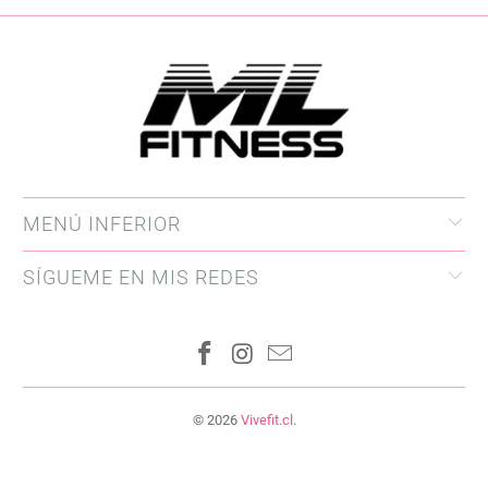
MENÚ INFERIOR
SÍGUEME EN MIS REDES
© 2026
Vivefit.cl
.