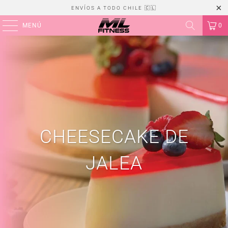
ENVÍOS A TODO CHILE 🇨🇱
MENÚ
0
CHEESECAKE DE
JALEA