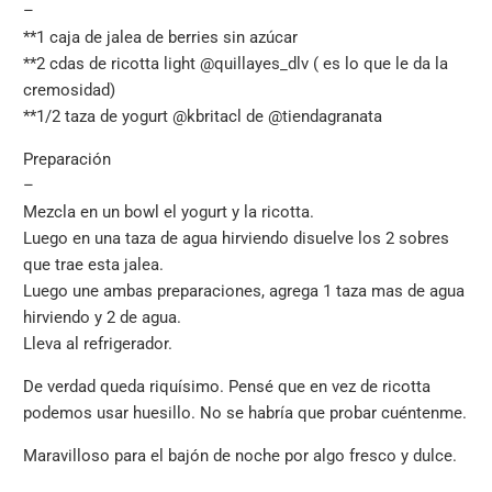
–
**1 caja de jalea de berries sin azúcar
**2 cdas de ricotta light @quillayes_dlv ( es lo que le da la
cremosidad)
**1/2 taza de yogurt @kbritacl de @tiendagranata
Preparación
–
Mezcla en un bowl el yogurt y la ricotta.
Luego en una taza de agua hirviendo disuelve los 2 sobres
que trae esta jalea.
Luego une ambas preparaciones, agrega 1 taza mas de agua
hirviendo y 2 de agua.
Lleva al refrigerador.
De verdad queda riquísimo. Pensé que en vez de ricotta
podemos usar huesillo. No se habría que probar cuéntenme.
Maravilloso para el bajón de noche por algo fresco y dulce.