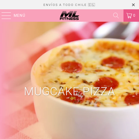
ENVÍOS A TODO CHILE 🇨🇱
MENÚ
0
MUGCAKE PIZZA