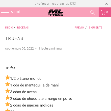
ENVÍOS A TODO CHILE 🇨🇱
MENÚ
0
INICIO
/
RECETAS
← PREVIO
/
SIGUIENTE →
TRUFAS
septiembre 05, 2022
1 lectura mínima
Trufas
1/2 plátano molido
1 cda de mantequilla de maní
3 cdas de avena
2 cdas de chocolate amargo en polvo
2 cdas de nueces molidas