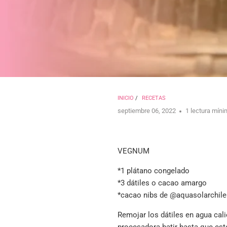
INICIO
/
RECETAS
septiembre 06, 2022
1 lectura mín
VEGNUM
*1 plátano congelado
*3 dátiles o cacao amargo
*cacao nibs de @aquasolarchile
Remojar los dátiles en agua cali