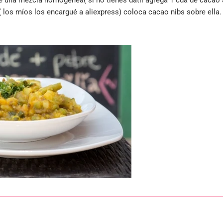
te una mezcla homogénea( si no tienes dátil agrega 1 cda de cacao
 los míos los encargué a aliexpress) coloca cacao nibs sobre ella.