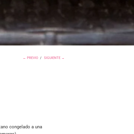
← PREVIO
/
SIGUIENTE →
látano congelado a una