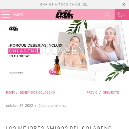
ENVÍOS A TODO CHILE 🇨🇱
MENÚ
0
COLÁGENO
INICIO
/
BENEFICIOS COLAGENO
← PREVIO
/
SIGUIENTE →
octubre 17, 2022
2 lectura mínima
LOS MEJORES AMIGOS DEL COLÁGENO