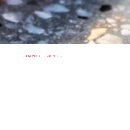
← PREVIO
/
SIGUIENTE →