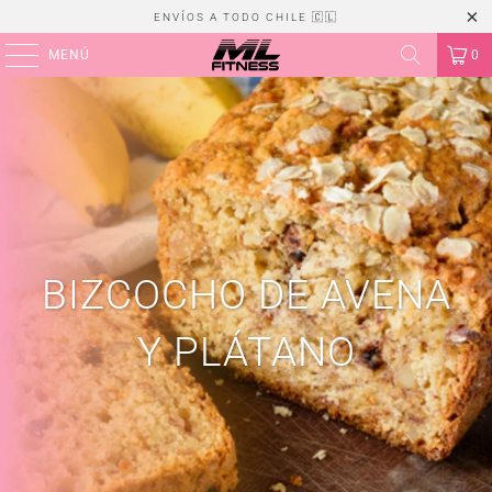
ENVÍOS A TODO CHILE 🇨🇱
MENÚ
0
BIZCOCHO DE AVENA
Y PLÁTANO