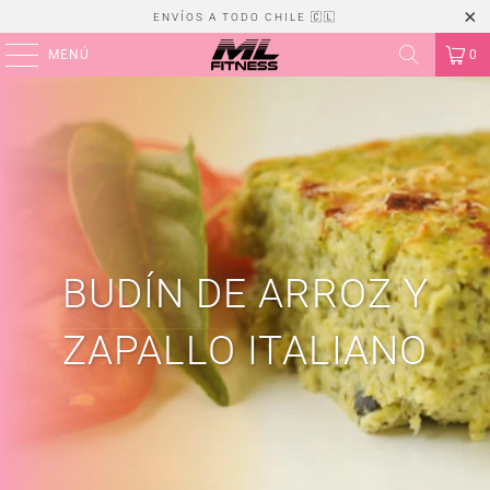
ENVÍOS A TODO CHILE 🇨🇱
MENÚ
0
BUDÍN DE ARROZ Y
ZAPALLO ITALIANO