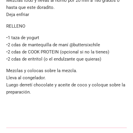
Mezclas todo y llevas al horno por 20 min a 180 grados o
hasta que este doradito.
Deja enfriar
RELLENO
•1 taza de yogurt
•2 cdas de mantequilla de maní @buttersixchile
•2 cdas de COOK PROTEIN (opcional si no la tienes)
•2 cdas de eritritol (o el endulzante que quieras)
Mezclas y colocas sobre la mezcla.
Lleva al congelador.
Luego derretí chocolate y aceite de coco y coloque sobre la
preparación.