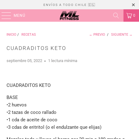
ENVÍOS A TODO CHILE 🇨🇱
MENÚ
0
INICIO
/
RECETAS
← PREVIO
/
SIGUIENTE →
CUADRADITOS KETO
septiembre 05, 2022
1 lectura mínima
CUADRADITOS KETO
BASE
•2 huevos
•2 tazas de coco rallado
•1 cda de aceite de coco
•3 cdas de eritritol (o el endulzante que elijas)