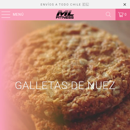
ENVÍOS A TODO CHILE 🇨🇱
MENÚ
0
GALLETAS DE NUEZ