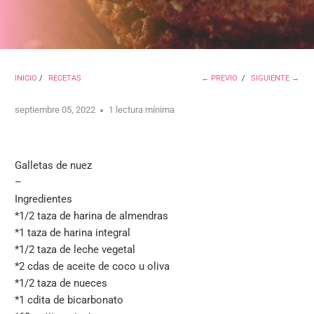
INICIO
/
RECETAS
← PREVIO
/
SIGUIENTE →
septiembre 05, 2022
1 lectura mínima
Galletas de nuez
–
Ingredientes
*1/2 taza de harina de almendras
*
1 taza de harina integral
*
1/2 taza de leche vegetal
*
2 cdas de aceite de coco u oliva
*
1/2 taza de nueces
*
1 cdita de bicarbonato