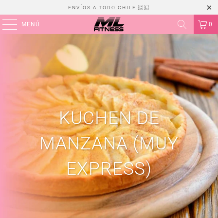
ENVÍOS A TODO CHILE 🇨🇱
MENÚ
0
KUCHEN DE
MANZANA (MUY
EXPRESS)