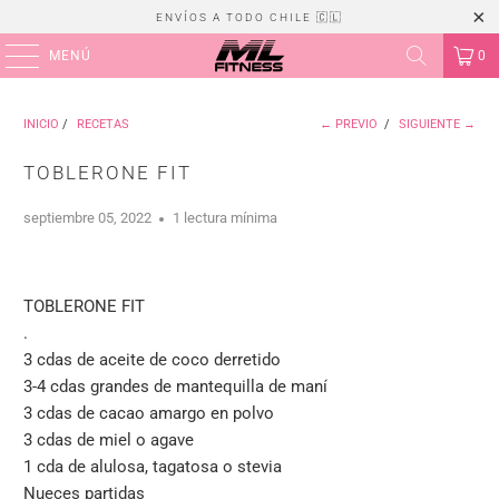
ENVÍOS A TODO CHILE 🇨🇱
MENÚ
0
INICIO
/
RECETAS
← PREVIO
/
SIGUIENTE →
TOBLERONE FIT
septiembre 05, 2022
1 lectura mínima
TOBLERONE FIT
.
3 cdas de aceite de coco derretido
3-4 cdas grandes de mantequilla de maní
3 cdas de cacao amargo en polvo
3 cdas de miel o agave
1 cda de alulosa, tagatosa o stevia
Nueces partidas