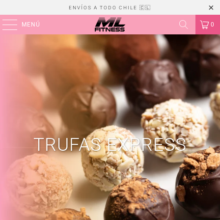
ENVÍOS A TODO CHILE 🇨🇱
MENÚ
0
TRUFAS EXPRESS