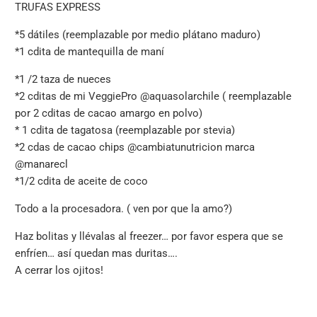
TRUFAS EXPRESS
*5 dátiles (reemplazable por medio plátano maduro)
*
1 cdita de mantequilla de maní
*1 /2 taza de nueces
*
2 cditas de mi VeggiePro @aquasolarchile ( reemplazable
por 2 cditas de cacao amargo en polvo)
*
1 cdita de tagatosa (reemplazable por stevia)
*
2 cdas de cacao chips @cambiatunutricion marca
@manarecl
*
1/2 cdita de aceite de coco
Todo a la procesadora. ( ven por que la amo?)
Haz bolitas y llévalas al freezer… por favor espera que se
enfríen… así quedan mas duritas….
A cerrar los ojitos!