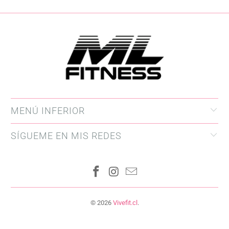
MENÚ INFERIOR
SÍGUEME EN MIS REDES
© 2026
Vivefit.cl
.