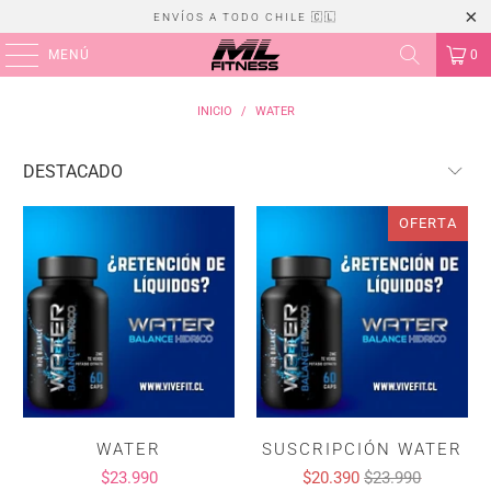
ENVÍOS A TODO CHILE 🇨🇱
MENÚ
0
INICIO
/
WATER
OFERTA
WATER
SUSCRIPCIÓN WATER
$23.990
$20.390
$23.990