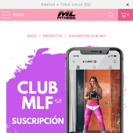
ENVÍOS A TODO CHILE 🇨🇱
MENÚ
0
INICIO
/
PRODUCTOS
/
SUSCRIPCIÓN CLUB MLF