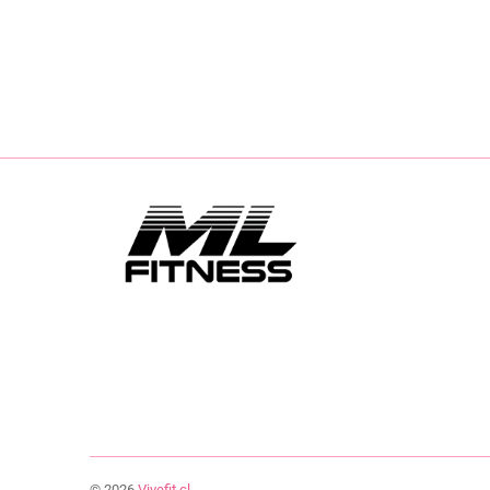
© 2026
Vivefit.cl
.