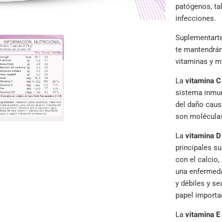
patógenos, ta
infecciones.
Suplementarte
te mantendrán
vitaminas y m
La
vitamina C
sistema inmun
del daño causa
son moléculas
La
vitamina D
principales s
con el calcio,
una enfermed
y débiles y s
papel importa
La
vitamina
E