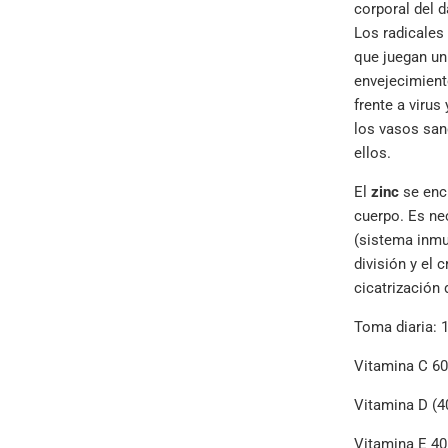
corporal del 
Los radicales 
que juegan un
envejecimient
frente a virus
los vasos san
ellos.
El
zinc
se encu
cuerpo. Es ne
(sistema inmu
división y el 
cicatrización
Toma diaria: 
Vitamina C 6
Vitamina D (4
Vitamina E 4