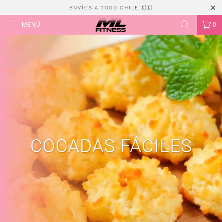
ENVÍOS A TODO CHILE 🇨🇱
MENÚ
0
COCADAS FÁCILES